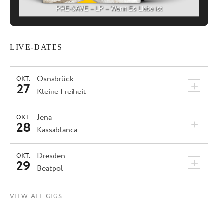
PRE-SAVE – LP – Wenn Es Liebe ist
LIVE-DATES
Osnabrück
OKT.
+
27
Kleine Freiheit
Jena
OKT.
+
28
Kassablanca
Dresden
OKT.
+
29
Beatpol
VIEW ALL GIGS