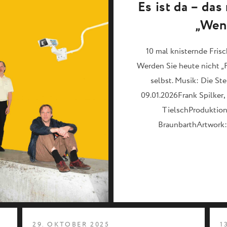
Es ist da – da
„Wenn
10 mal knisternde Fris
Werden Sie heute nicht „F
selbst. Musik: Die St
09.01.2026Frank Spilker, 
TielschProduktion
BraunbarthArtwork:
29. OKTOBER 2025
1