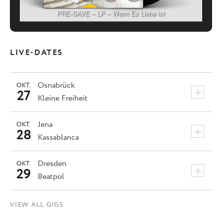
PRE-SAVE – LP – Wenn Es Liebe ist
LIVE-DATES
Osnabrück
OKT.
+
27
Kleine Freiheit
Jena
OKT.
+
28
Kassablanca
Dresden
OKT.
+
29
Beatpol
VIEW ALL GIGS