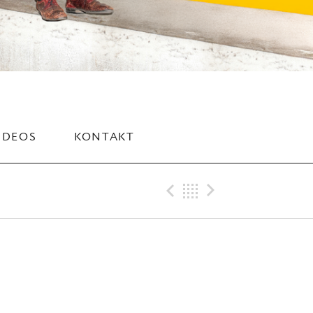
IDEOS
KONTAKT
Previous Gig
Back
Next Gig