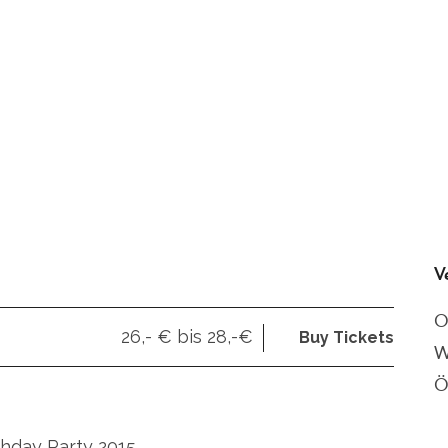
V
O
26,- € bis 28,-€
Buy Tickets
W
Ö
thday Party 2015