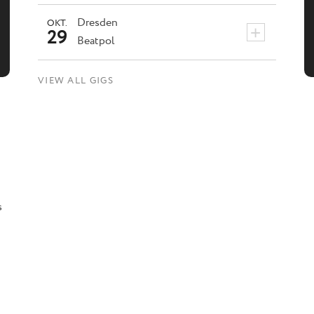
Dresden
OKT.
+
29
Beatpol
VIEW ALL GIGS
s