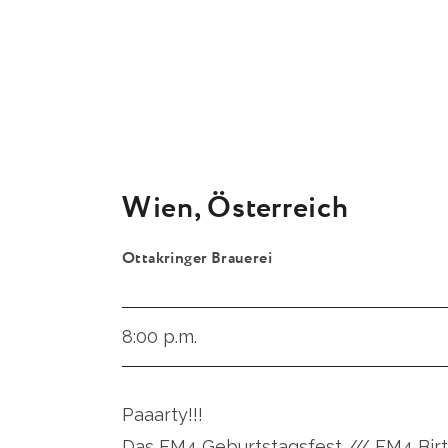
Wien
,
Österreich
Ottakringer Brauerei
8:00 p.m.
Paaarty!!!
Das FM4 Geburtstagsfest /// FM4 Bir