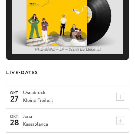
PRE-SAVE – LP – Wenn Es Liebe ist
LIVE-DATES
Osnabrück
OKT.
+
27
Kleine Freiheit
Jena
OKT.
+
28
Kassablanca