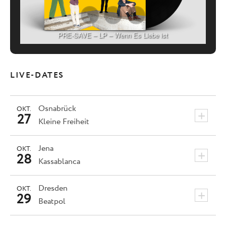
PRE-SAVE – LP – Wenn Es Liebe ist
LIVE-DATES
Osnabrück
OKT.
+
27
Kleine Freiheit
Jena
OKT.
+
28
Kassablanca
Dresden
OKT.
+
29
Beatpol