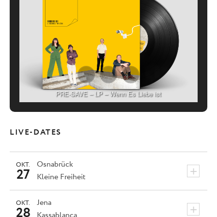
PRE-SAVE – LP – Wenn Es Liebe ist
LIVE-DATES
Osnabrück
OKT.
+
27
Kleine Freiheit
Jena
OKT.
+
28
Kassablanca