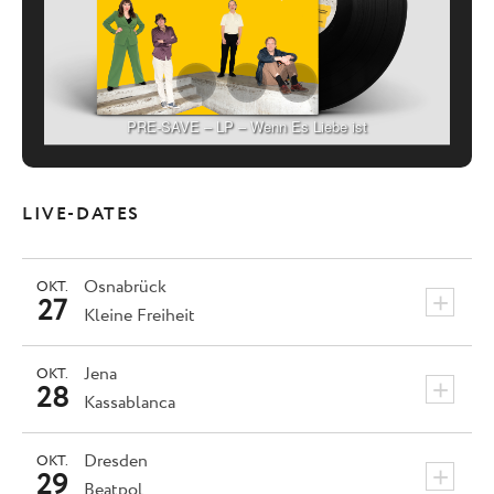
PRE-SAVE – LP – Wenn Es Liebe ist
LIVE-DATES
Osnabrück
OKT.
+
27
Kleine Freiheit
Jena
OKT.
+
28
Kassablanca
Dresden
OKT.
+
29
Beatpol