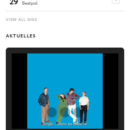
+
29
Beatpol
VIEW ALL GIGS
AKTUELLES
Single – Wenn es Liebe ist