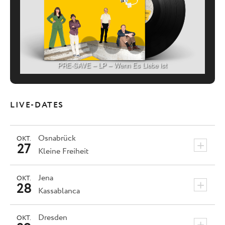
PRE-SAVE – LP – Wenn Es Liebe ist
LIVE-DATES
Osnabrück
OKT.
+
27
Kleine Freiheit
Jena
OKT.
+
28
Kassablanca
Dresden
OKT.