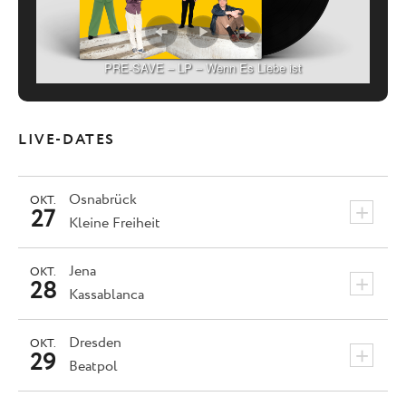
PRE-SAVE – LP – Wenn Es Liebe ist
LIVE-DATES
Osnabrück
OKT.
+
27
Kleine Freiheit
Jena
OKT.
+
28
Kassablanca
Dresden
OKT.
+
29
Beatpol