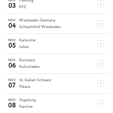
Marburg
NOV.
+
03
KFZ
Wiesbaden
Germany
NOV.
+
04
Schlachthof Wiesbaden
Karlsruhe
NOV.
+
05
Jubez
Konstanz
NOV.
+
06
Kulturladen
St. Gallen
Schweiz
NOV.
+
07
Palace
Augsburg
NOV.
+
08
Kantine