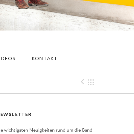
IDEOS
KONTAKT
Previous M
Back
EWSLETTER
ie wichtigsten Neuigkeiten rund um die Band