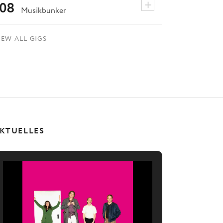
+
08
Musikbunker
IEW ALL GIGS
KTUELLES