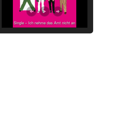
Single – Ich nehme das Amt nicht an