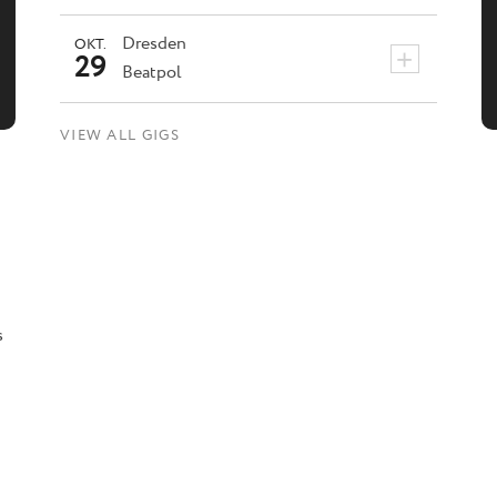
Dresden
OKT.
+
29
Beatpol
VIEW ALL GIGS
s