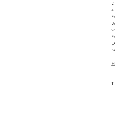
D
e
F
B
v
Fo
„
be
H
T