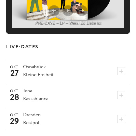
PRE-SAVE – LP – Wenn Es Liebe ist
LIVE-DATES
Osnabrück
OKT.
+
27
Kleine Freiheit
Jena
OKT.
+
28
Kassablanca
Dresden
OKT.
+
29
Beatpol