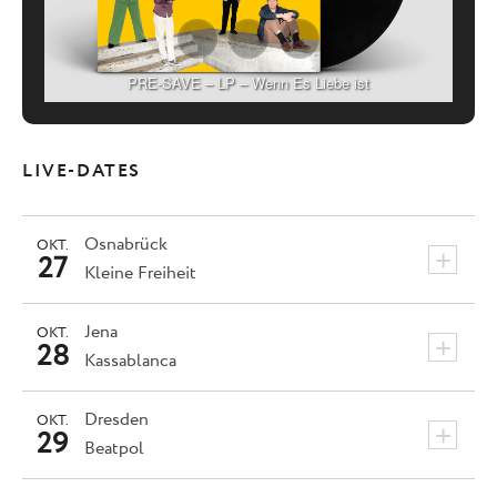
PRE-SAVE – LP – Wenn Es Liebe ist
LIVE-DATES
Osnabrück
OKT.
+
27
Kleine Freiheit
Jena
OKT.
+
28
Kassablanca
Dresden
OKT.
+
29
Beatpol