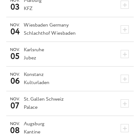
Marburg
NOV.
+
03
KFZ
Wiesbaden
Germany
NOV.
+
04
Schlachthof Wiesbaden
Karlsruhe
NOV.
+
05
Jubez
Konstanz
NOV.
+
06
Kulturladen
St. Gallen
Schweiz
NOV.
+
07
Palace
Augsburg
NOV.
+
08
Kantine