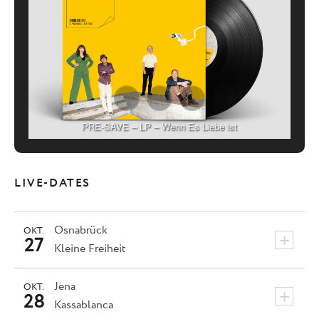
PRE-SAVE – LP – Wenn Es Liebe ist
LIVE-DATES
Osnabrück
OKT.
+
27
Kleine Freiheit
Jena
OKT.
+
28
Kassablanca