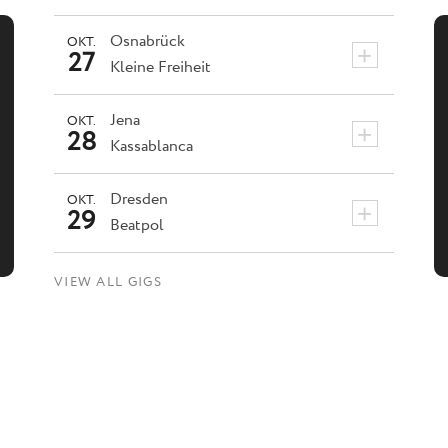
Osnabrück
OKT.
+
27
Kleine Freiheit
Jena
OKT.
+
28
Kassablanca
Dresden
OKT.
+
29
Beatpol
VIEW ALL GIGS