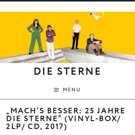
Skip to content
DIE STERNE
MENU
Previo
Bac
N
„MACH’S BESSER: 25 JAHRE
DIE STERNE“ (VINYL-BOX/
2LP/ CD, 2017)