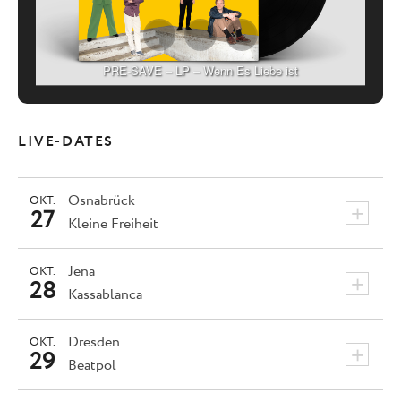
PRE-SAVE – LP – Wenn Es Liebe ist
LIVE-DATES
Osnabrück
OKT.
+
27
Kleine Freiheit
Jena
OKT.
+
28
Kassablanca
Dresden
OKT.
+
29
Beatpol