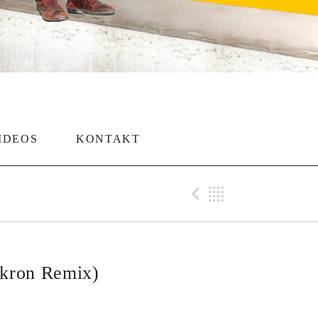
IDEOS
KONTAKT
Previous Tr
Back
ikron Remix)