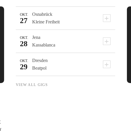
Osnabrück
OKT.
+
27
Kleine Freiheit
Jena
OKT.
+
28
Kassablanca
Dresden
OKT.
+
29
Beatpol
VIEW ALL GIGS
E
f