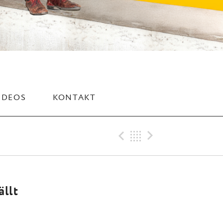
IDEOS
KONTAKT
Previous Trac
Back
Next Tra
ällt