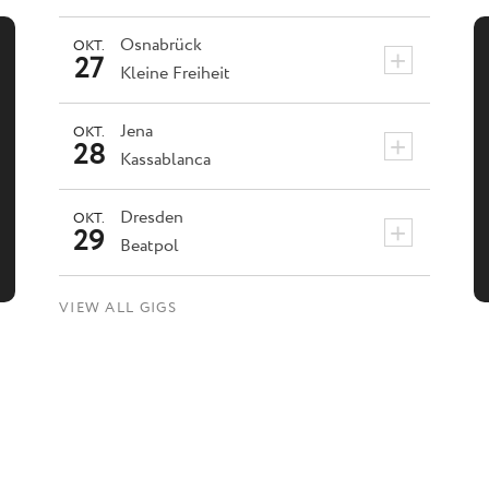
Osnabrück
OKT.
+
27
Kleine Freiheit
Jena
OKT.
+
28
Kassablanca
Dresden
OKT.
+
29
Beatpol
VIEW ALL GIGS