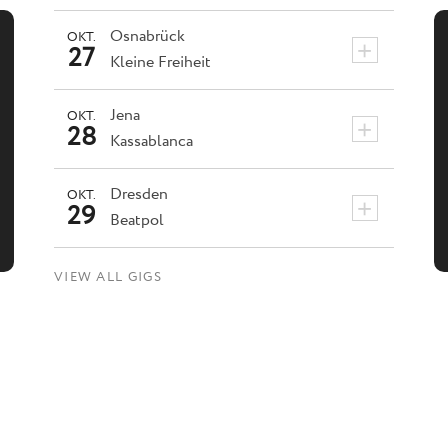
Osnabrück
OKT.
+
27
Kleine Freiheit
Jena
OKT.
+
28
Kassablanca
Dresden
OKT.
+
29
Beatpol
VIEW ALL GIGS