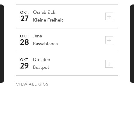
Osnabrück
OKT.
+
27
Kleine Freiheit
Jena
OKT.
+
28
Kassablanca
Dresden
OKT.
+
29
Beatpol
VIEW ALL GIGS