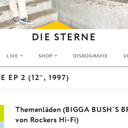
DIE STERNE
LIVE
SHOP
DISKOGRAFIE
V
EXPAND SUBMENU
EXPAND SUBMENU
P 2 (12″, 1997)
Themenläden (BIGGA BUSH´S
von Rockers Hi-Fi)