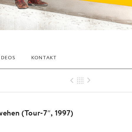
IDEOS
KONTAKT
Previous Rec
Back
Next Rec
wehen (Tour-7″, 1997)