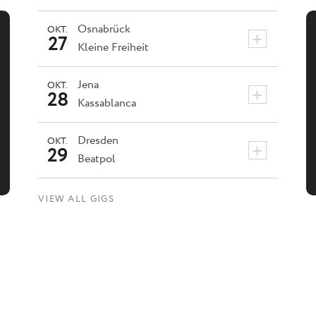
Osnabrück
OKT.
+
27
Kleine Freiheit
Jena
OKT.
+
28
Kassablanca
Dresden
OKT.
+
29
Beatpol
VIEW ALL GIGS