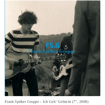
Frank Spilker Gruppe – Ich Geh‘ Gebückt (7″, 2008)