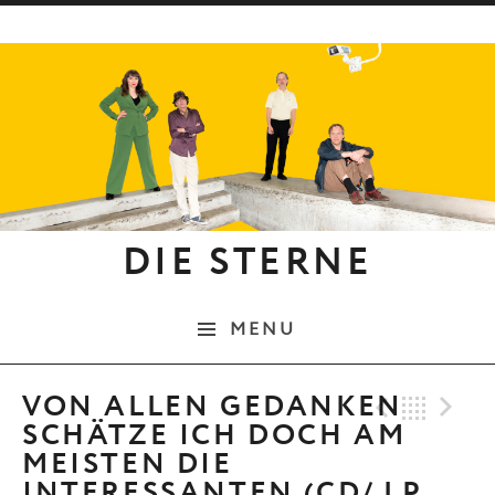
Skip to content
DIE STERNE
MENU
Previo
Bac
N
VON ALLEN GEDANKEN
SCHÄTZE ICH DOCH AM
MEISTEN DIE
INTERESSANTEN (CD/ LP,