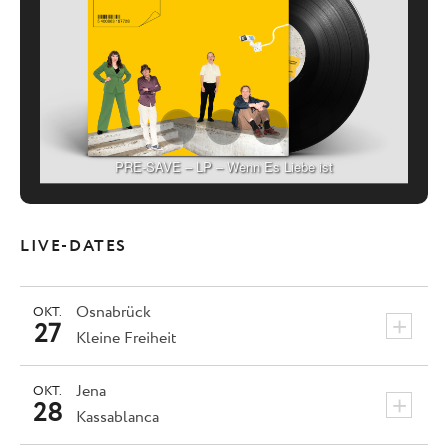
PRE-SAVE – LP – Wenn Es Liebe ist
LIVE-DATES
Osnabrück
OKT.
+
27
Kleine Freiheit
Jena
OKT.
+
28
Kassablanca