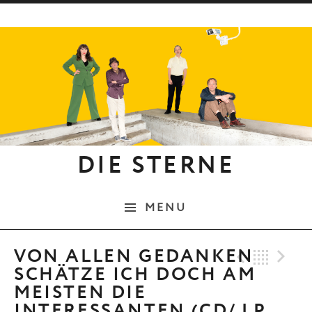
Skip to content
DIE STERNE
MENU
Previo
Bac
N
VON ALLEN GEDANKEN
SCHÄTZE ICH DOCH AM
MEISTEN DIE
INTERESSANTEN (CD/ LP,