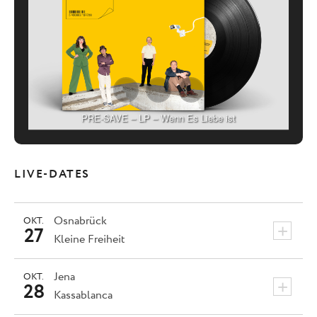
PRE-SAVE – LP – Wenn Es Liebe ist
LIVE-DATES
Osnabrück
OKT.
+
27
Kleine Freiheit
Jena
OKT.
+
28
Kassablanca