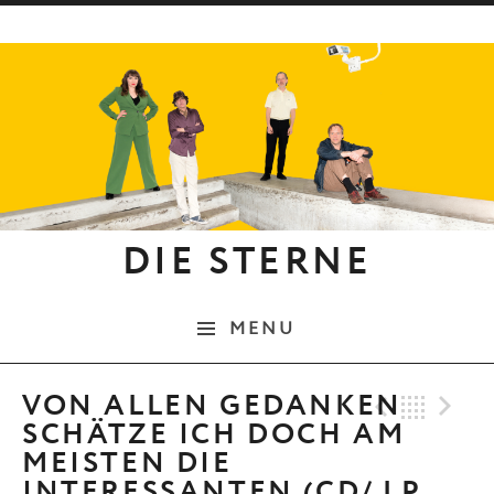
Skip to content
DIE STERNE
MENU
Previo
Bac
N
VON ALLEN GEDANKEN
SCHÄTZE ICH DOCH AM
MEISTEN DIE
INTERESSANTEN (CD/ LP,