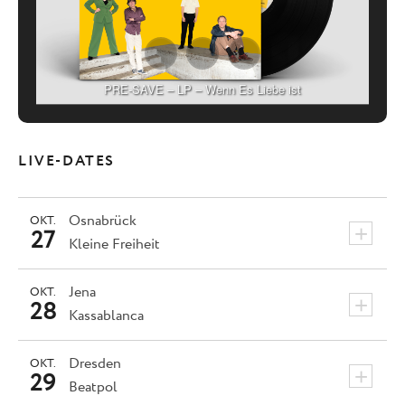
PRE-SAVE – LP – Wenn Es Liebe ist
LIVE-DATES
Osnabrück
OKT.
+
27
Kleine Freiheit
Jena
OKT.
+
28
Kassablanca
Dresden
OKT.
+
29
Beatpol