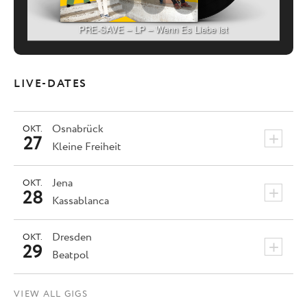
PRE-SAVE – LP – Wenn Es Liebe ist
LIVE-DATES
Osnabrück
OKT.
+
27
Kleine Freiheit
Jena
OKT.
+
28
Kassablanca
Dresden
OKT.
+
29
Beatpol
VIEW ALL GIGS