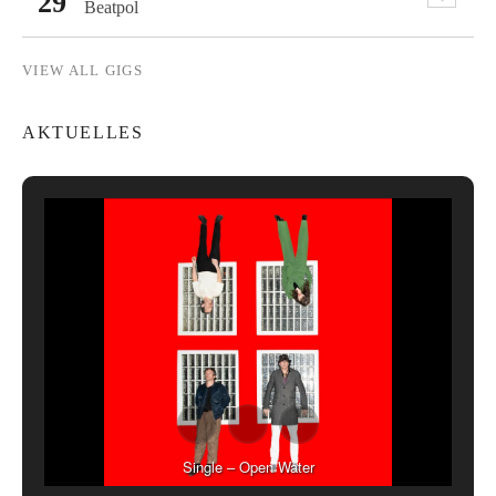
29
Beatpol
VIEW ALL GIGS
AKTUELLES
Single – Open Water