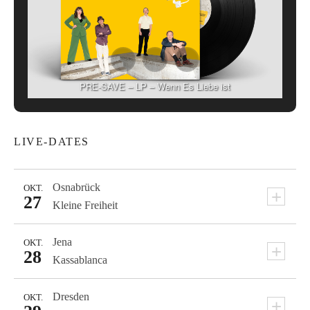
PRE-SAVE – LP – Wenn Es Liebe ist
LIVE-DATES
Osnabrück
OKT.
+
27
Kleine Freiheit
Jena
OKT.
+
28
Kassablanca
Dresden
OKT.
+