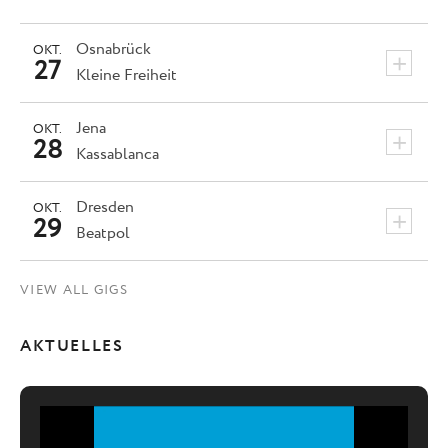
Osnabrück
OKT.
+
27
Kleine Freiheit
Jena
OKT.
+
28
Kassablanca
Dresden
OKT.
+
29
Beatpol
VIEW ALL GIGS
AKTUELLES