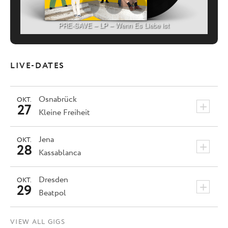
PRE-SAVE – LP – Wenn Es Liebe ist
LIVE-DATES
Osnabrück
OKT.
+
27
Kleine Freiheit
Jena
OKT.
+
28
Kassablanca
Dresden
OKT.
+
29
Beatpol
VIEW ALL GIGS