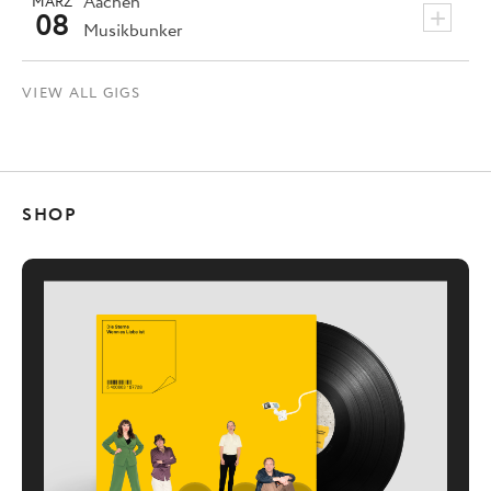
Aachen
MÄRZ
+
08
Musikbunker
VIEW ALL GIGS
SHOP