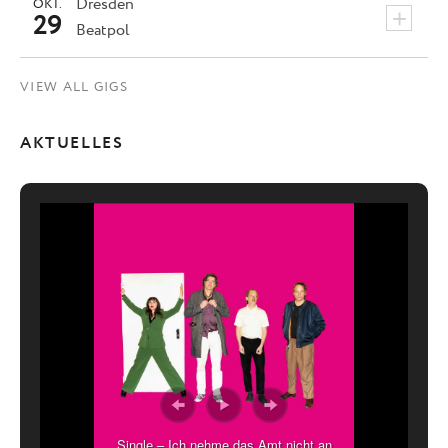
Dresden
OKT.
+
29
Beatpol
VIEW ALL GIGS
AKTUELLES
Single – Ich nehme das Amt nicht an