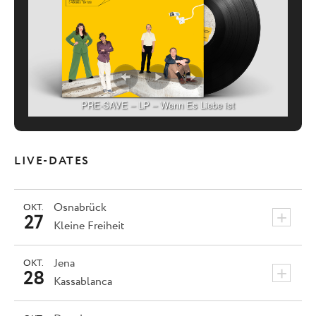
PRE-SAVE – LP – Wenn Es Liebe ist
LIVE-DATES
Osnabrück
OKT.
+
27
Kleine Freiheit
Jena
OKT.
+
28
Kassablanca