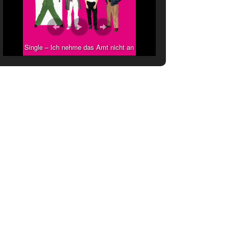
Single – Ich nehme das Amt nicht an