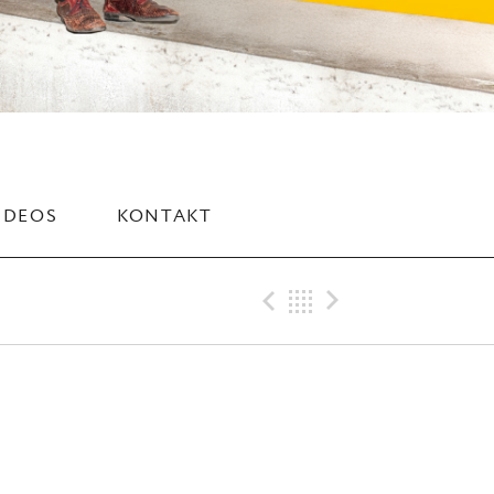
IDEOS
KONTAKT
Previous Gig
Back
Next Gig