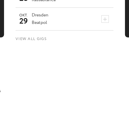
Dresden
OKT.
+
29
Beatpol
VIEW ALL GIGS
s