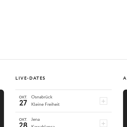
LIVE-DATES
A
Osnabrück
OKT.
+
27
Kleine Freiheit
Jena
OKT.
+
28
Kassablanca