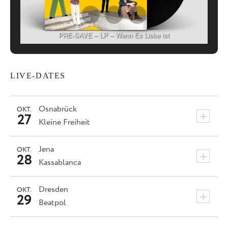
PRE-SAVE – LP – Wenn Es Liebe ist
LIVE-DATES
Osnabrück
OKT.
+
27
Kleine Freiheit
Jena
OKT.
+
28
Kassablanca
Dresden
OKT.
+
29
Beatpol