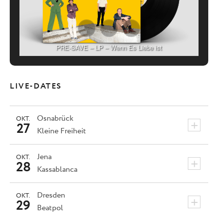
PRE-SAVE – LP – Wenn Es Liebe ist
LIVE-DATES
Osnabrück
OKT.
+
27
Kleine Freiheit
Jena
OKT.
+
28
Kassablanca
Dresden
OKT.
+
29
Beatpol