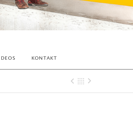
IDEOS
KONTAKT
Previous Gig
Back
Next Gig