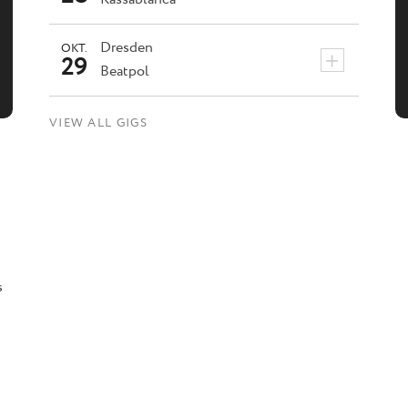
Dresden
OKT.
+
29
Beatpol
VIEW ALL GIGS
s