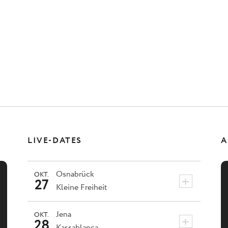
LIVE-DATES
A
Osnabrück
OKT.
+
27
Kleine Freiheit
Jena
OKT.
+
28
Kassablanca