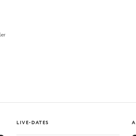
ler
LIVE-DATES
A