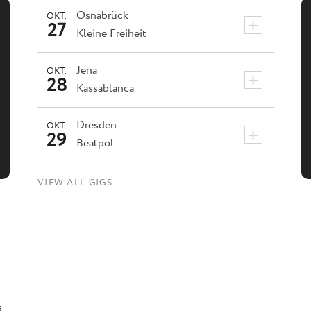
Osnabrück
OKT.
+
27
Kleine Freiheit
Jena
OKT.
+
28
Kassablanca
Dresden
OKT.
+
29
Beatpol
VIEW ALL GIGS
s