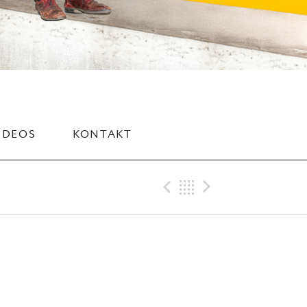
IDEOS
KONTAKT
Previous Gig
Back
Next Gig