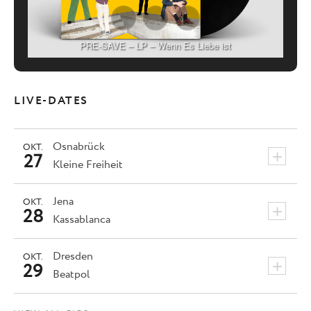
PRE-SAVE – LP – Wenn Es Liebe ist
LIVE-DATES
Osnabrück
OKT.
+
27
Kleine Freiheit
Jena
OKT.
+
28
Kassablanca
Dresden
OKT.
+
29
Beatpol