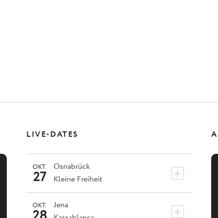
LIVE-DATES
A
Osnabrück
OKT.
+
27
Kleine Freiheit
Jena
OKT.
+
28
Kassablanca