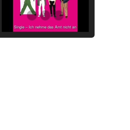
Single – Ich nehme das Amt nicht an