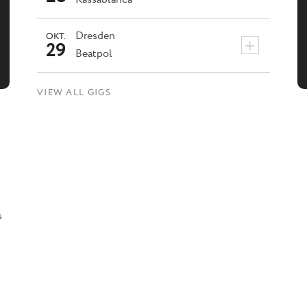
Dresden
OKT.
+
29
Beatpol
VIEW ALL GIGS
s