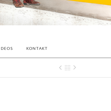
IDEOS
KONTAKT
Previous Gig
Back
Next Gig