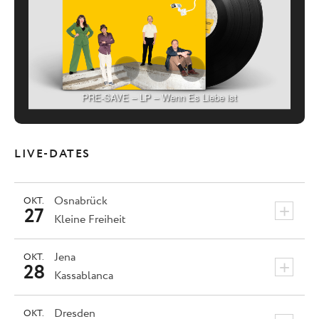
PRE-SAVE – LP – Wenn Es Liebe ist
LIVE-DATES
Osnabrück
OKT.
+
27
Kleine Freiheit
Jena
OKT.
+
28
Kassablanca
Dresden
OKT.