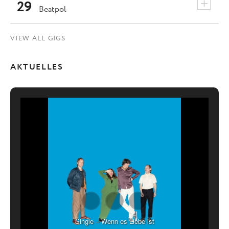
+
29
Beatpol
VIEW ALL GIGS
AKTUELLES
Single – Wenn es Liebe ist