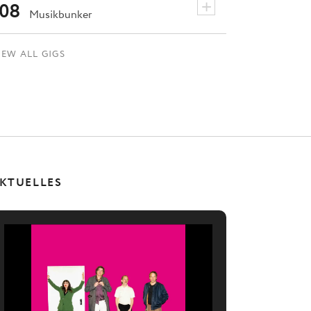
+
08
Musikbunker
IEW ALL GIGS
KTUELLES