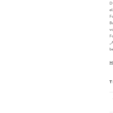
D
e
F
B
v
Fo
„
be
H
T