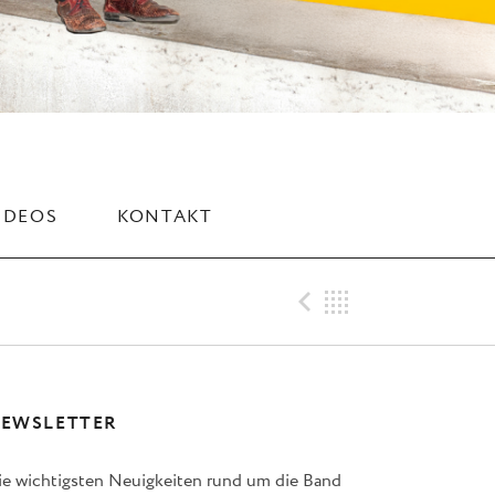
IDEOS
KONTAKT
Previous M
Back
EWSLETTER
ie wichtigsten Neuigkeiten rund um die Band