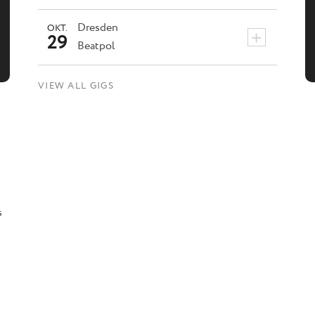
Dresden
OKT.
+
29
Beatpol
VIEW ALL GIGS
s