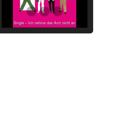
Single – Ich nehme das Amt nicht an