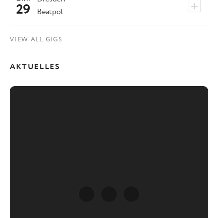
+
29
Beatpol
VIEW ALL GIGS
AKTUELLES