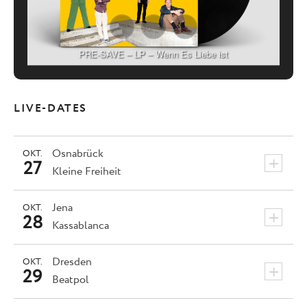
PRE-SAVE – LP – Wenn Es Liebe ist
LIVE-DATES
Osnabrück
OKT.
+
27
Kleine Freiheit
Jena
OKT.
+
28
Kassablanca
Dresden
OKT.
+
29
Beatpol