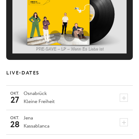
PRE-SAVE – LP – Wenn Es Liebe ist
LIVE-DATES
Osnabrück
OKT.
+
27
Kleine Freiheit
Jena
OKT.
+
28
Kassablanca