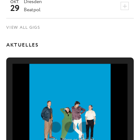
Dresden
OKT.
+
29
Beatpol
VIEW ALL GIGS
AKTUELLES
Single – Wenn es Liebe ist