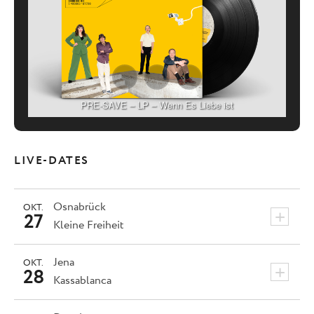
PRE-SAVE – LP – Wenn Es Liebe ist
LIVE-DATES
Osnabrück
OKT.
+
27
Kleine Freiheit
Jena
OKT.
+
28
Kassablanca