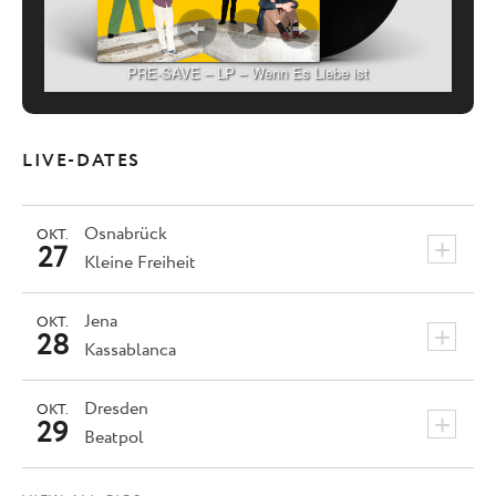
PRE-SAVE – LP – Wenn Es Liebe ist
LIVE-DATES
Osnabrück
OKT.
+
27
Kleine Freiheit
Jena
OKT.
+
28
Kassablanca
Dresden
OKT.
+
29
Beatpol