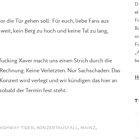
D
e
F
 die Tür gehen soll: Für euch, liebe Fans aus
B
it, kein Berg zu hoch und keine Tal zu lang,
v
Fo
„
fucking Xaver macht uns einen Strich durch die
be
Rechnung. Keine Verletzten. Nur Sachschaden. Das
H
Konzert wird verlegt und wir kündigen das hier an
sobald der Termin fest steht.
T
,
,
,
HIGHWAY TIGER
KONZERTAUSFALL
MAINZ