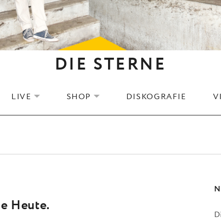
DIE STERNE
LIVE
SHOP
DISKOGRAFIE
V
EXPAND SUBMENU
EXPAND SUBMENU
N
se Heute.
D