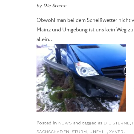
by
Die Sterne
Obwohl man bei dem Scheißwetter nicht vor
Mainz und Umgebung ist uns kein Weg zu we
allein…
Posted in
and tagged as
,
NEWS
DIE STERNE
,
,
,
.
SACHSCHADEN
STURM
UNFALL
XAVER