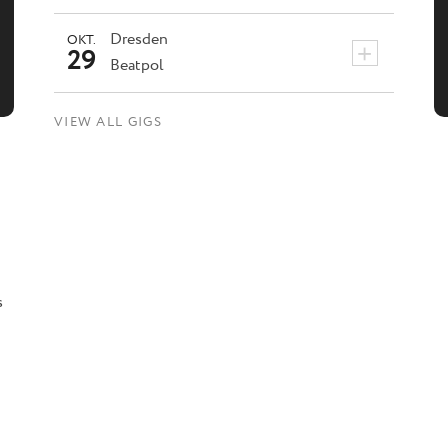
Dresden
OKT.
+
29
Beatpol
VIEW ALL GIGS
s