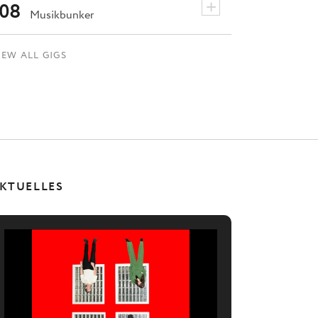
+
08
Musikbunker
IEW ALL GIGS
KTUELLES