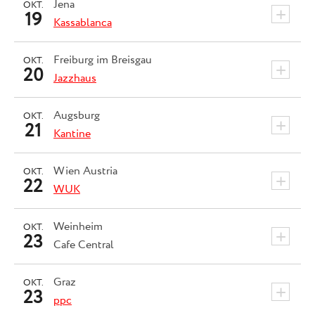
Jena
OKT.
+
19
Kassablanca
Freiburg im Breisgau
OKT.
+
20
Jazzhaus
Augsburg
OKT.
+
21
Kantine
Wien
Austria
OKT.
+
22
WUK
Weinheim
OKT.
+
23
Cafe Central
Graz
OKT.
+
23
ppc