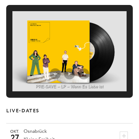
PRE-SAVE – LP – Wenn Es Liebe ist
LIVE-DATES
Osnabrück
OKT.
+
27