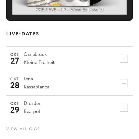
PRE-SAVE – LP – Wenn Es Liebe ist
LIVE-DATES
Osnabrück
OKT.
+
27
Kleine Freiheit
Jena
OKT.
+
28
Kassablanca
Dresden
OKT.
+
29
Beatpol
VIEW ALL GIGS