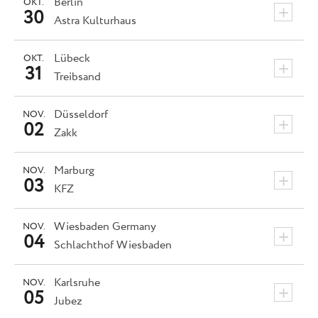
Berlin
OKT.
+
30
Astra Kulturhaus
Lübeck
OKT.
+
31
Treibsand
Düsseldorf
NOV.
+
02
Zakk
Marburg
NOV.
+
03
KFZ
Wiesbaden
Germany
NOV.
+
04
Schlachthof Wiesbaden
Karlsruhe
NOV.
+
05
Jubez