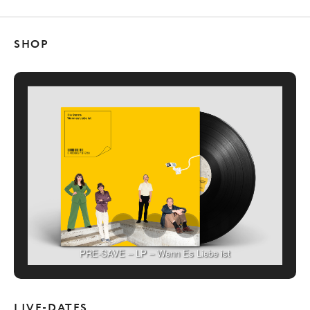
SHOP
PRE-SAVE – LP – Wenn Es Liebe ist
LIVE-DATES